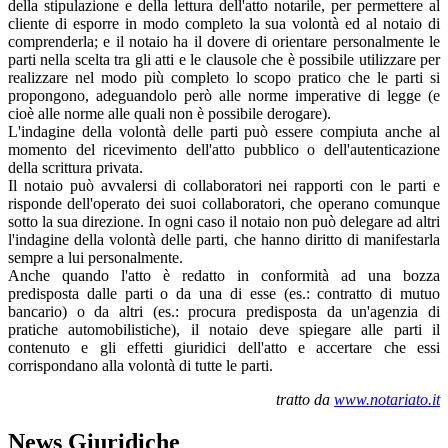
della stipulazione e della lettura dell'atto notarile, per permettere al
cliente di esporre in modo completo la sua volontà ed al notaio di
comprenderla; e il notaio ha il dovere di orientare personalmente le
parti nella scelta tra gli atti e le clausole che è possibile utilizzare per
realizzare nel modo più completo lo scopo pratico che le parti si
propongono, adeguandolo però alle norme imperative di legge (e
cioè alle norme alle quali non è possibile derogare).
L'indagine della volontà delle parti può essere compiuta anche al
momento del ricevimento dell'atto pubblico o dell'autenticazione
della scrittura privata.
Il notaio può avvalersi di collaboratori nei rapporti con le parti e
risponde dell'operato dei suoi collaboratori, che operano comunque
sotto la sua direzione. In ogni caso il notaio non può delegare ad altri
l'indagine della volontà delle parti, che hanno diritto di manifestarla
sempre a lui personalmente.
Anche quando l'atto è redatto in conformità ad una bozza
predisposta dalle parti o da una di esse (es.: contratto di mutuo
bancario) o da altri (es.: procura predisposta da un'agenzia di
pratiche automobilistiche), il notaio deve spiegare alle parti il
contenuto e gli effetti giuridici dell'atto e accertare che essi
corrispondano alla volontà di tutte le parti.
tratto da
www.notariato.it
News Giuridiche